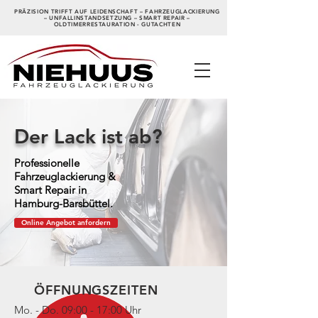
PRÄZISION TRIFFT AUF LEIDENSCHAFT – FAHRZEUGLACKIERUNG
– UNFALLINSTANDSETZUNG – SMART REPAIR –
OLDTIMERRESTAURATION - GUTACHTEN
Der Lack ist ab?
Professionelle
Fahrzeuglackierung &
Smart Repair in
Hamburg-Barsbüttel.
Online Angebot anfordern
ÖFFNUNGSZEITEN
Mo. - Do. 09:00 - 17:00 Uhr