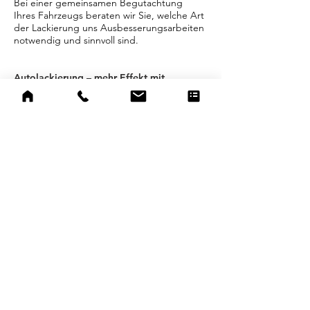
Bei einer gemeinsamen Begutachtung
Ihres Fahrzeugs beraten wir Sie, welche Art
der Lackierung uns Ausbesserungsarbeiten
notwendig und sinnvoll sind.
Autolackierung – mehr Effekt mit
Effektlack und Sonderlack
Sie wünschen eine Neulackierung Ihres
Fahrzeugs? Je nachdem, welchen Lack Sie
wählen, verpassen Sie Ihrem Fahrzeug nicht
nur einen neuen Look, sondern machen
seine Oberfläche robuster und
widerstandsfähiger gegen Umwelteinflüsse
wie Vogelkot, Staub oder Streusalz. Im
Trend liegen aktuell kratzfeste Effektlacke.
Folgende Sonderlackierungen und
Effektlackierung bietet Ihnen die NIEHUUS
Fahrzeuglackierung an:
Metal Flakes Lackierung
Perleffekt Lackierung
Candy Lackierung