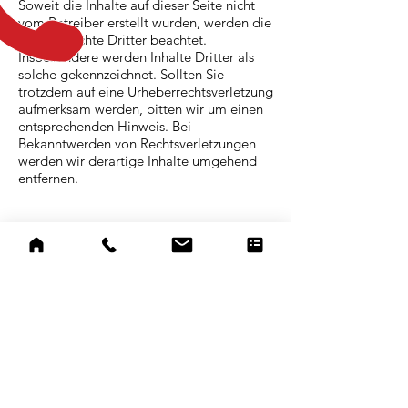
Soweit die Inhalte auf dieser Seite nicht
vom Betreiber erstellt wurden, werden die
Urheberrechte Dritter beachtet.
Insbesondere werden Inhalte Dritter als
solche gekennzeichnet. Sollten Sie
trotzdem auf eine Urheberrechtsverletzung
aufmerksam werden, bitten wir um einen
entsprechenden Hinweis. Bei
Bekanntwerden von Rechtsverletzungen
werden wir derartige Inhalte umgehend
entfernen.
TELEFON
(040) 30 922 622
EMAIL
mail@niehuus-fahrzeuglackierung.de
ÖFFNUNGSZEITEN